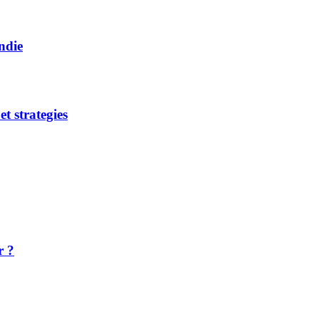
ndie
et strategies
r ?