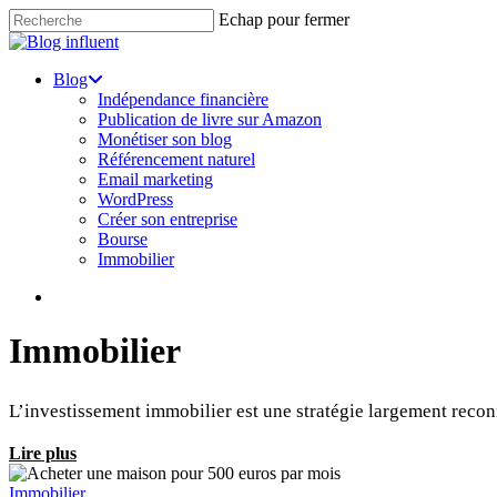
Skip
Echap pour fermer
to
Close
main
Search
content
search
Menu
Blog
Indépendance financière
Publication de livre sur Amazon
Monétiser son blog
Référencement naturel
Email marketing
WordPress
Créer son entreprise
Bourse
Immobilier
search
Immobilier
L’investissement immobilier est une stratégie largement reconnu
Lire plus
Immobilier