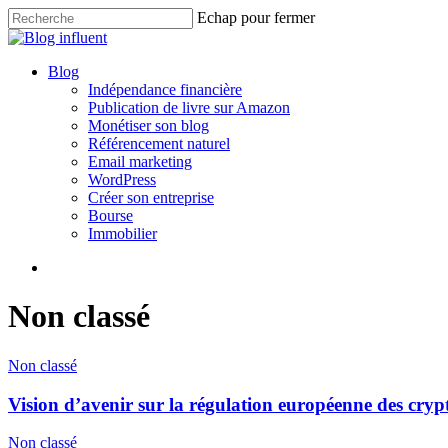
Skip
Echap pour fermer
to
Close
main
Search
content
search
Menu
Blog
Indépendance financière
Publication de livre sur Amazon
Monétiser son blog
Référencement naturel
Email marketing
WordPress
Créer son entreprise
Bourse
Immobilier
search
Non classé
Non classé
Vision d’avenir sur la régulation européenne des crypt
Non classé