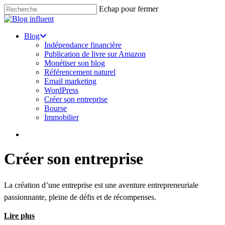
Skip
Echap pour fermer
to
Close
main
Search
content
search
Menu
Blog
Indépendance financière
Publication de livre sur Amazon
Monétiser son blog
Référencement naturel
Email marketing
WordPress
Créer son entreprise
Bourse
Immobilier
search
Créer son entreprise
La création d’une entreprise est une aventure entrepreneuriale
passionnante, pleine de défis et de récompenses.
Lire plus