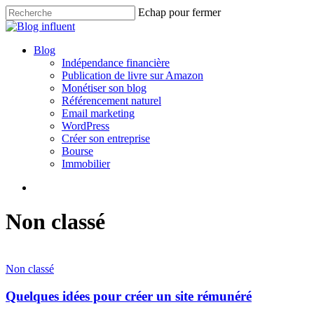
Skip
Echap pour fermer
to
Close
main
Search
content
search
Menu
Blog
Indépendance financière
Publication de livre sur Amazon
Monétiser son blog
Référencement naturel
Email marketing
WordPress
Créer son entreprise
Bourse
Immobilier
search
Non classé
Non classé
Quelques idées pour créer un site rémunéré