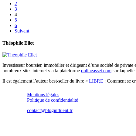
2
3
4
5
6
Suivant
Théophile Eliet
Investisseur boursier, immobilier et dirigeant d’une société de private 
nombreux sites internet via la plateforme
onlineasset.com
sur laquelle 
Il est également l’auteur best-seller du livre «
LIBRE
: Comment se crée
Mentions légales
Politique de confidentialité
contact@bloginfluent.fr