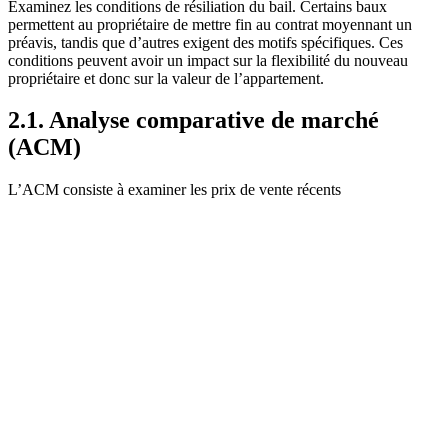
Examinez les conditions de résiliation du bail. Certains baux
permettent au propriétaire de mettre fin au contrat moyennant un
préavis, tandis que d’autres exigent des motifs spécifiques. Ces
conditions peuvent avoir un impact sur la flexibilité du nouveau
propriétaire et donc sur la valeur de l’appartement.
2.1. Analyse comparative de marché
(ACM)
L’ACM consiste à examiner les prix de vente récents
d’appartements similaires dans la même zone géographique. Cela
donne une indication précieuse de la valeur actuelle du bien
immobilier sur le marché.
2.2. Tendances du marché
Les tendances du marché immobilier local peuvent avoir un impact
significatif sur le prix de vente. Si le marché est en hausse, le
propriétaire peut espérer obtenir un meilleur prix. À l’inverse, un
marché en baisse peut nécessiter une stratégie de tarification plus
compétitive.
3.1. Loyer actuel