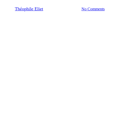
By
Théophile Eliet
19/12/2023
No Comments
5 min de lecture