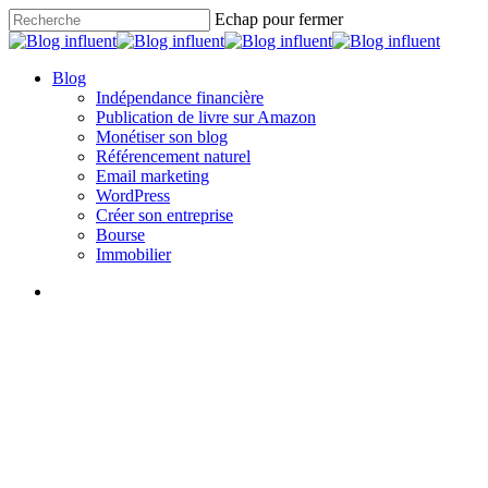
Skip
Echap pour fermer
to
Close
main
Search
content
search
Menu
Blog
Indépendance financière
Publication de livre sur Amazon
Monétiser son blog
Référencement naturel
Email marketing
WordPress
Créer son entreprise
Bourse
Immobilier
search
Immobilier
Comment calculer le prix de
vente d’un appartement loué ?