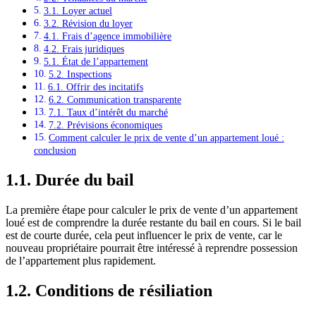
3.1. Loyer actuel
3.2. Révision du loyer
4.1. Frais d’agence immobilière
4.2. Frais juridiques
5.1. État de l’appartement
5.2. Inspections
6.1. Offrir des incitatifs
6.2. Communication transparente
7.1. Taux d’intérêt du marché
7.2. Prévisions économiques
Comment calculer le prix de vente d’un appartement loué :
conclusion
1.1. Durée du bail
La première étape pour calculer le prix de vente d’un appartement
loué est de comprendre la durée restante du bail en cours. Si le bail
est de courte durée, cela peut influencer le prix de vente, car le
nouveau propriétaire pourrait être intéressé à reprendre possession
de l’appartement plus rapidement.
1.2. Conditions de résiliation