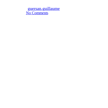
By
guersan.guillaume
02/05/2023
No Comments
5 min de lecture