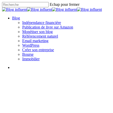
Skip
Echap pour fermer
to
Close
main
Search
content
search
Menu
Blog
Indépendance financière
Publication de livre sur Amazon
Monétiser son blog
Référencement naturel
Email marketing
WordPress
Créer son entreprise
Bourse
Immobilier
search
Publication de livre sur Amazon
Comment éditer son livre
rapidement et gratuitement ?