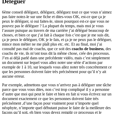
Déléguer
6ème conseil déléguez, déléguez, déléguez tout ce que vous n’aimez
pas faire notez-le sur une fiche et dites-vous OK, est-ce que ça je
peux le déléguer, si oui faites-le, sinon pourquoi est-ce que vous ne
pouvez pas le déléguer ? La plupart du temps, mais moi je vous
l’assure puisque au travers de ma carrière j’ai délégué beaucoup de
choses, et bien ce que j’ai fait à chaque fois c’est que je me suis dit,
ça je peux le déléguer, OK je le fais, et ça je ne peux pas le déléguer,
mince mon métier ne me plaît plus etc. etc. Et au final, moi j’ai
consulté pas mal de coachs, que ce soit des
coachs de business
, des
coachs de vie, ils m’ont tous dit la même chose, crée des processus.
J’en ai déjà parlé dans une précédente vidéo, mais c’est simplement
un document sur lequel vous allez noter une série d’actions par
exemple de 1 à 10, sur lesquels vous allez noter très concrètement ce
que les personnes doivent faire très précisément pour qu’il n’y ait
aucune erreur.
Par exemple, admettons que vous n’arrivez pas à déléguer une tâche
parce que vous vous dites, non c’est trop compliqué il y a personne
d’autre que moi qui peut le faire et bien en fait si vous écrivez sur un
document exactement ce que les personnes doivent faire très
précisément ,d’une façon pour vraiment pour n’importe quel
néophyte, n’importe quel débutant puisse le faire de la meilleure des
façons qu’il soit, eh bien vous devez remplir ce processus et le