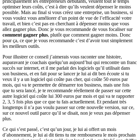
principalement les entrepreneurs débutants, veulent tout le temps
optimiser leurs coûts, c’est à dire qu’ils veulent dépenser le moins
possible. Mais au final si vous créez une entreprise, un business, si
vous voulez vous améliorer d’un point de vue de l’efficacité votre
travail, et bien c’est pas en cherchant à dépenser moins que vous
allez gagner plus. Donc je vous recommande de vous focaliser sur
comment gagner plus
, plutôt que comment gagner moins. Donc
pour ça, ce que je vous recommande c’est d’avoir tout simplement
les meilleurs outils.
Pour illustrer ce conseil j’aimerais vous raconter une histoire,
auparavant je coachais quelqu’un aujourd’hui qui rencontre un franc
succès sur internet, et il me parlait des logiciels qu’il utilisait dans
son business, et en fait pour se lancer je lui ai dit ben écoute si tu
veux il y a un logiciel qui coûte pas cher, qui coûte 50 euros par
mois, qui va te permettre de démarrer ton business, mais une fois
que tu sera lancé, je te recommande réellement de passer sur cette
autre logiciel qui coûte lui 300 euros par mois et qui va te rapporter
2, 3, 5 fois plus que ce que tu fais actuellement. Et pendant très
longtemps il n’a pas voulu passer sur cette nouvelle version, sur ce,
sur ce nouvel outil parce qu’il se disait, non je veux pas dépenser
plus.
Ce qui s’est passé, c’est qu’un jour, je lui ai offert un mois
d’abonnement, je lui ai dit tiens tu me remboursera le mois prochain