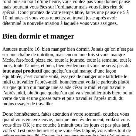
fond puis au bout d’une heure, vous voulez pas vous donner pause
mais pourtant vous êtes sur l’ordinateur mais vous faites rien de
spécial. Donc profitez de votre temps libre, faites une pause de 5 à
10 minutes et vous vous remettez au travail juste après avoir
déterminé la nouvelle mission à laquelle vous vous assignez.
Bien dormir et manger
Astuces numéro 16, bien manger bien dormir. Je sais qu’on n’est pas
sur une chaîne de nutrition, mais encore une fois si vous mangez
Mcdo, fast-food, pizza etc. toute la journée, toute la semaine, tout le
mois, toute l’année, et bien, bien évidemment vous ne serez pas du
tout aussi productif
que quelqu’un qui mange d’une façon
équilibrée, c’est comme voilà, essayez de manger une tartiflette le
midi et travailler l’après-midi, honnêtement voilà je parierais plutôt
sur quelqu’un qui mange une salade césar le midi et qui travaille
l’après midi, plutôt que quelqu’un qui va s’enquiller trois bière ou un
verre de vin et une grosse tarte et puis travailler l’après-midi, du
moins essayer de travailler.
Donc honnêtement, faites attention à votre sommeil, couchez vous
quand vous en avez envie, puisque bien évidemment, voilà si vous
vous dites OK je me couche à minuit tous les jours et pas plus tard,
voilà s’il est onze heures et que vous êtes fatigué, vous allez tout de
même rester éveillé. Ce que je vous recommande c’est d’aller vous