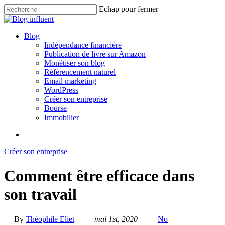
Skip
Echap pour fermer
to
Close
main
Search
content
search
Menu
Blog
Indépendance financière
Publication de livre sur Amazon
Monétiser son blog
Référencement naturel
Email marketing
WordPress
Créer son entreprise
Bourse
Immobilier
search
Créer son entreprise
Comment être efficace dans
son travail
By
Théophile Eliet
mai 1st, 2020
No