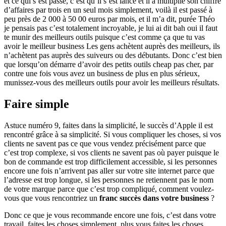
et ce qui s’est passé, c’est qu’il s’est lancé et il a multiplié son chiffre
d’affaires par trois en un seul mois simplement, voilà il est passé à
peu près de 2 000 à 50 00 euros par mois, et il m’a dit, purée Théo
je pensais pas c’est totalement incroyable, je lui ai dit bah oui il faut
te munir des meilleurs outils puisque c’est comme ça que tu vas
avoir le meilleur business Les gens achètent auprès des meilleurs, ils
n’achètent pas auprès des suiveurs ou des débutants. Donc c’est bien
que lorsqu’on démarre d’avoir des petits outils cheap pas cher, par
contre une fois vous avez un business de plus en plus sérieux,
munissez-vous des meilleurs outils pour avoir les meilleurs résultats.
Faire simple
Astuce numéro 9, faites dans la simplicité, le succès d’Apple il est
rencontré grâce à sa simplicité. Si vous compliquer les choses, si vos
clients ne savent pas ce que vous vendez précisément parce que
c’est trop complexe, si vos clients ne savent pas où payer puisque le
bon de commande est trop difficilement accessible, si les personnes
encore une fois n’arrivent pas aller sur votre site internet parce que
l’adresse est trop longue, si les personnes ne retiennent pas le nom
de votre marque parce que c’est trop compliqué, comment voulez-
vous que vous rencontriez un
franc succès dans votre business
?
Donc ce que je vous recommande encore une fois, c’est dans votre
travail, faites les choses simplement, plus vous faites les choses