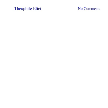
By
Théophile Eliet
04/07/2024
No Comments
7 min de lecture