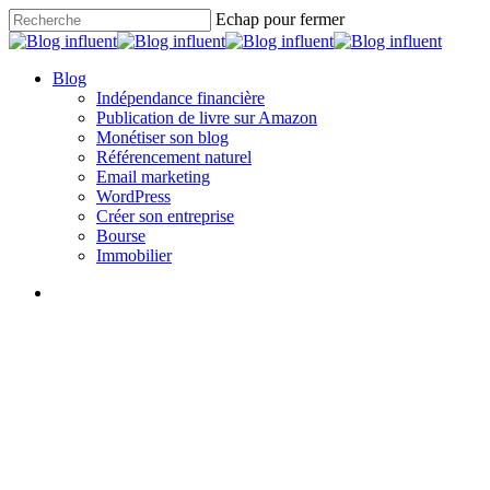
Skip
Echap pour fermer
to
Close
main
Search
content
search
Menu
Blog
Indépendance financière
Publication de livre sur Amazon
Monétiser son blog
Référencement naturel
Email marketing
WordPress
Créer son entreprise
Bourse
Immobilier
search
Indépendance financière
Investir en LMNP d’Occasion :
Guide Complet