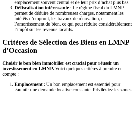
emplacement souvent central et de leur prix d’achat plus bas.
Défiscalisation intéressante
: Le régime fiscal du LMNP
permet de déduire de nombreuses charges, notamment les
intérêts d’emprunt, les travaux de rénovation, et
l’amortissement du bien, ce qui peut réduire considérablement
l’impôt sur les revenus locatifs.
Critères de Sélection des Biens en LMNP
d’Occasion
Choisir le bon bien immobilier est crucial pour réussir un
investissement en LMNP.
Voici quelques critères à prendre en
compte :
Emplacement
: Un bon emplacement est essentiel pour
garantir une demande locative constante. Privilégiez les zones
avec une forte demande locative, telles que les centres-villes,
les quartiers étudiants, ou les zones touristiques.
État du bien
: Évaluez soigneusement l’état général du bien
et les travaux de rénovation nécessaires. Un bien en bon état
ou nécessitant peu de travaux peut réduire les coûts initiaux et
faciliter la mise en location.
Type de logement
: Les studios et les petits appartements sont
souvent les plus demandés pour la location meublée. Ils