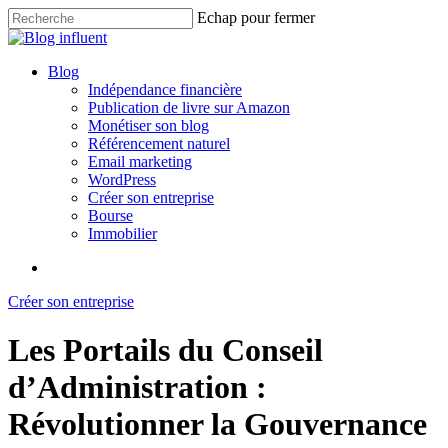
Skip
Echap pour fermer
to
Close
main
Search
content
search
Menu
Blog
Indépendance financière
Publication de livre sur Amazon
Monétiser son blog
Référencement naturel
Email marketing
WordPress
Créer son entreprise
Bourse
Immobilier
search
Créer son entreprise
Les Portails du Conseil
d’Administration :
Révolutionner la Gouvernance