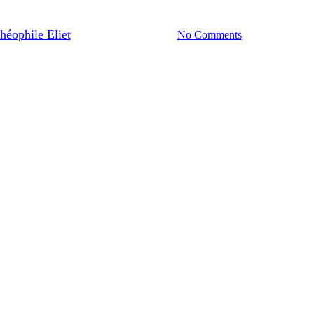
ement financier non imposable :
héophile Eliet
29/05/2024
No Comments
5 min de l