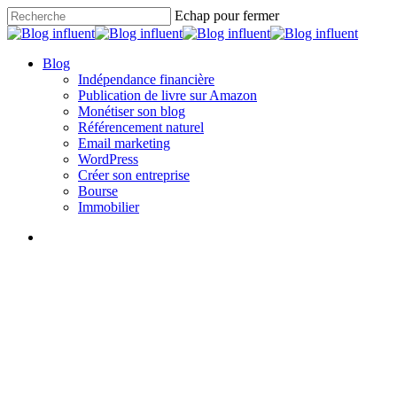
Skip
Echap pour fermer
to
Close
main
Search
content
search
Menu
Blog
Indépendance financière
Publication de livre sur Amazon
Monétiser son blog
Référencement naturel
Email marketing
WordPress
Créer son entreprise
Bourse
Immobilier
search