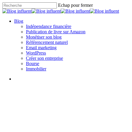
Skip
Echap pour fermer
to
Close
main
Search
content
search
Menu
Blog
Indépendance financière
Publication de livre sur Amazon
Monétiser son blog
Référencement naturel
Email marketing
WordPress
Créer son entreprise
Bourse
Immobilier
search