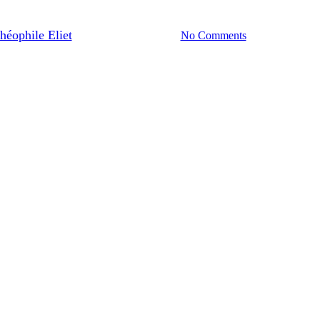
’investissement pour maximiser l
héophile Eliet
30/05/2024
No Comments
7 min de l