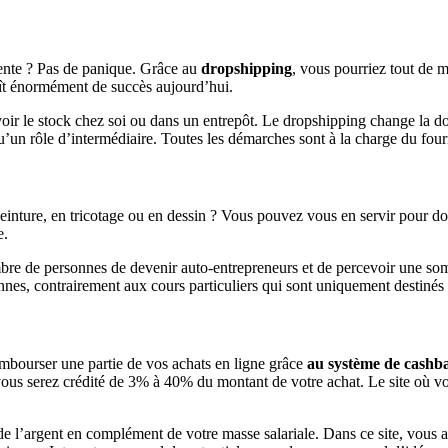
vente ? Pas de panique. Grâce au
dropshipping
, vous pourriez tout de 
aît énormément de succès aujourd’hui.
avoir le stock chez soi ou dans un entrepôt. Le dropshipping change la 
un rôle d’intermédiaire. Toutes les démarches sont à la charge du fournis
nture, en tricotage ou en dessin ? Vous pouvez vous en servir pour d
e.
bre de personnes de devenir auto-entrepreneurs et de percevoir une som
nes, contrairement aux cours particuliers qui sont uniquement destinés 
rembourser une partie de vos achats en ligne grâce
au système de cashb
 vous serez crédité de 3% à 40% du montant de votre achat. Le site où vo
e l’argent en complément de votre masse salariale. Dans ce site, vous a