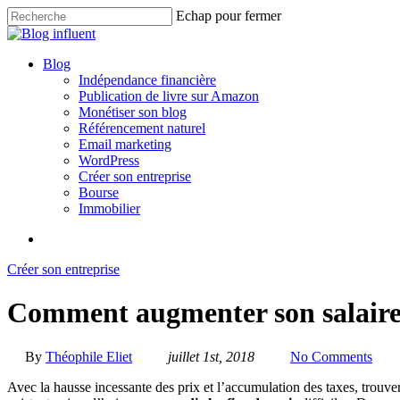
Skip
Echap pour fermer
to
Close
main
Search
content
search
Menu
Blog
Indépendance financière
Publication de livre sur Amazon
Monétiser son blog
Référencement naturel
Email marketing
WordPress
Créer son entreprise
Bourse
Immobilier
search
Créer son entreprise
Comment augmenter son salaire 
By
Théophile Eliet
juillet 1st, 2018
No Comments
Avec la hausse incessante des prix et l’accumulation des taxes, trou