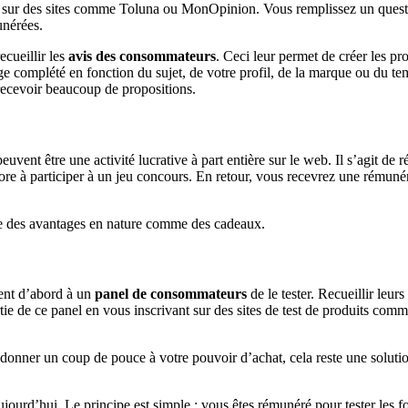
 sur des sites comme Toluna ou MonOpinion. Vous remplissez un question
unérées.
ecueillir les
avis des consommateurs
. Ceci leur permet de créer les pr
e complété en fonction du sujet, de votre profil, de la marque ou du te
 recevoir beaucoup de propositions.
euvent être une activité lucrative à part entière sur le web. Il s’agit de
core à participer à un jeu concours. En retour, vous recevrez une rémuné
re des avantages en nature comme des cadeaux.
sent d’abord à un
panel de consommateurs
de le tester. Recueillir leurs
tie de ce panel en vous inscrivant sur des sites de test de produits co
donner un coup de pouce à votre pouvoir d’achat, cela reste une soluti
ujourd’hui. Le principe est simple : vous êtes rémunéré pour tester les f