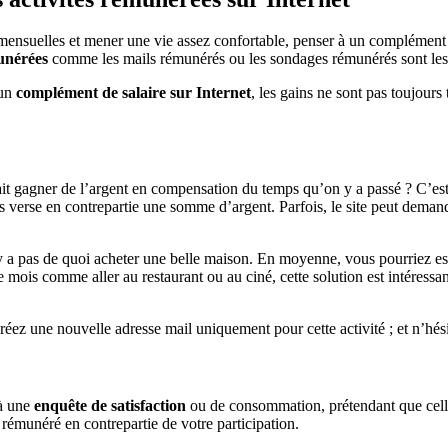
es mensuelles et mener une vie assez confortable, penser à un complément 
munérées
comme les mails rémunérés ou les sondages rémunérés sont les 
 un
complément de salaire sur Internet
, les gains ne sont pas toujours
erait gagner de l’argent en compensation du temps qu’on y a passé ? C’es
 vous verse en contrepartie une somme d’argent. Parfois, le site peut dem
’y a pas de quoi acheter une belle maison. En moyenne, vous pourriez es
mois comme aller au restaurant ou au ciné, cette solution est intéressan
ez une nouvelle adresse mail uniquement pour cette activité ; et n’hésite
 à une
enquête de satisfaction
ou de consommation, prétendant que cell
émunéré en contrepartie de votre participation.