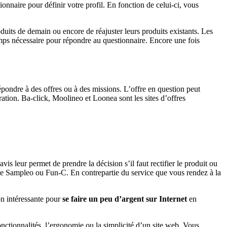
naire pour définir votre profil. En fonction de celui-ci, vous
oduits de demain ou encore de réajuster leurs produits existants. Les
mps nécessaire pour répondre au questionnaire. Encore une fois
 répondre à des offres ou à des missions. L’offre en question peut
ration. Ba-click, Moolineo et Loonea sont les sites d’offres
 avis leur permet de prendre la décision s’il faut rectifier le produit ou
mme Sampleo ou Fun-C. En contrepartie du service que vous rendez à la
on intéressante pour
se faire un peu d’argent sur Internet
en
onctionnalités, l’ergonomie ou la simplicité d’un site web. Vous