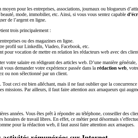
 moyen pour les entreprises, associations, journaux ou blogueurs d’attire
, beauté, mode, immobilier, etc. Ainsi, si vous vous sentez capable
d’écr
ner de l’argent en ligne.
tient trois principalement :
entreprises ou des magazines en ligne.
tre profil sur LinkedIn, Viadeo, Facebook, etc.
 pour vocation de mettre en relation les rédacteurs web avec des client
ster votre salaire en rédigeant des articles web. D’une manière générale, 
rait vous demander votre expérience passée dans la
rédaction web
, vot
ez ou non sélectionné par un client.
. Tout ceci est bien alléchant, mais il ne faut oublier que la concurrenc
des missions. Par ailleurs, il faut faire attention aux arnaqueurs qui au
ières années. Vous êtes prêt à répondre au téléphone, conseiller des cl
es horaires de travail libres. En effet, ce métier peut désormais s’effe
omme pour la rédaction web, il faut aussi faire attention aux arnaques.
activités rémunérées sur Internet