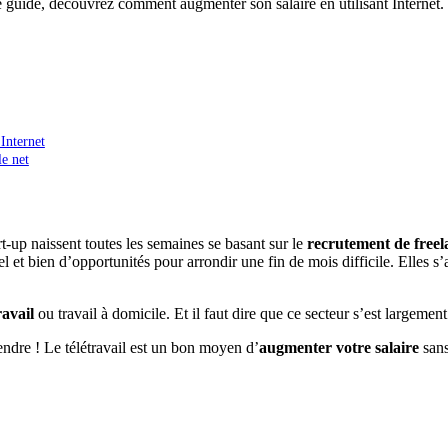
e guide, découvrez comment augmenter son salaire en utilisant Internet.
Internet
le net
rt-up naissent toutes les semaines se basant sur le
recrutement de freel
 et bien d’opportunités pour arrondir une fin de mois difficile. Elles s
ravail
ou travail à domicile. Et il faut dire que ce secteur s’est largemen
endre ! Le télétravail est un bon moyen d’
augmenter votre salaire
san