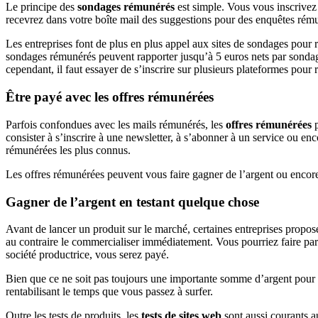
Le principe des
sondages rémunérés
est simple. Vous vous inscrivez
recevrez dans votre boîte mail des suggestions pour des enquêtes rém
Les entreprises font de plus en plus appel aux sites de sondages pour r
sondages rémunérés peuvent rapporter jusqu’à 5 euros nets par sondag
cependant, il faut essayer de s’inscrire sur plusieurs plateformes pour
Être payé avec les offres rémunérées
Parfois confondues avec les mails rémunérés, les
offres rémunérées
p
consister à s’inscrire à une newsletter, à s’abonner à un service ou en
rémunérées les plus connus.
Les offres rémunérées peuvent vous faire gagner de l’argent ou enco
Gagner de l’argent en testant quelque chose
Avant de lancer un produit sur le marché, certaines entreprises propo
au contraire le commercialiser immédiatement. Vous pourriez faire par
société productrice, vous serez payé.
Bien que ce ne soit pas toujours une importante somme d’argent pour 
rentabilisant le temps que vous passez à surfer.
Outre les tests de produits, les
tests de sites web
sont aussi courants a