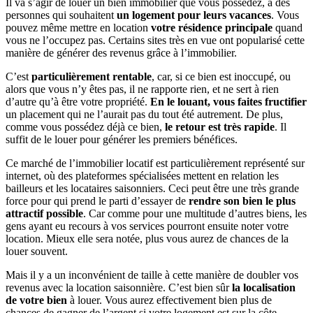
Il va s’agir de louer un bien immobilier que vous possédez, à des
personnes qui souhaitent
un logement pour leurs vacances
. Vous
pouvez même mettre en location
votre résidence principale
quand
vous ne l’occupez pas. Certains sites très en vue ont popularisé cette
manière de générer des revenus grâce à l’immobilier.
C’est
particulièrement rentable
, car, si ce bien est inoccupé, ou
alors que vous n’y êtes pas, il ne rapporte rien, et ne sert à rien
d’autre qu’à être votre propriété.
En le louant, vous faites fructifier
un placement qui ne l’aurait pas du tout été autrement. De plus,
comme vous possédez déjà ce bien,
le retour est très rapide
. Il
suffit de le louer pour générer les premiers bénéfices.
Ce marché de l’immobilier locatif est particulièrement représenté sur
internet, où des plateformes spécialisées mettent en relation les
bailleurs et les locataires saisonniers. Ceci peut être une très grande
force pour qui prend le parti d’essayer de
rendre son bien le plus
attractif possible
. Car comme pour une multitude d’autres biens, les
gens ayant eu recours à vos services pourront ensuite noter votre
location. Mieux elle sera notée, plus vous aurez de chances de la
louer souvent.
Mais il y a un inconvénient de taille à cette manière de doubler vos
revenus avec la location saisonnière. C’est bien sûr
la localisation
de votre bien
à louer. Vous aurez effectivement bien plus de
chances de gagner de l’argent si votre logement est sur la côte