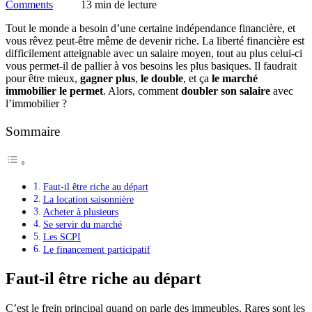
Comments
13 min de lecture
Tout le monde a besoin d’une certaine indépendance financière, et
vous rêvez peut-être même de devenir riche. La liberté financière est
difficilement atteignable avec un salaire moyen, tout au plus celui-ci
vous permet-il de pallier à vos besoins les plus basiques. Il faudrait
pour être mieux,
gagner plus
,
le double
, et ça
le marché
immobilier le permet
. Alors, comment
doubler son salaire
avec
l’immobilier ?
Sommaire
Faut-il être riche au départ
La location saisonnière
Acheter à plusieurs
Se servir du marché
Les SCPI
Le financement participatif
Faut-il être riche au départ
C’est le frein principal quand on parle des immeubles. Rares sont les