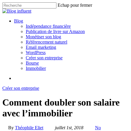
Skip
Echap pour fermer
to
Close
main
Search
content
search
Menu
Blog
Indépendance financière
Publication de livre sur Amazon
Monétiser son blog
Référencement naturel
Email marketing
WordPress
Créer son entreprise
Bourse
Immobilier
search
Créer son entreprise
Comment doubler son salaire
avec l’immobilier
By
Théophile Eliet
juillet 1st, 2018
No