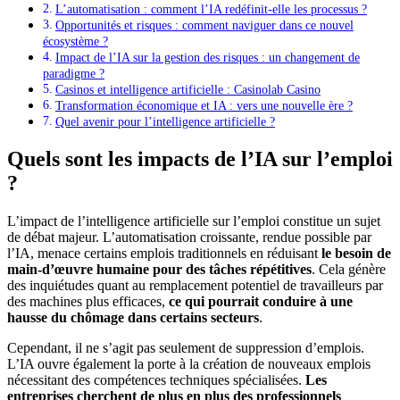
L’automatisation : comment l’IA redéfinit-elle les processus ?
Opportunités et risques : comment naviguer dans ce nouvel
écosystème ?
Impact de l’IA sur la gestion des risques : un changement de
paradigme ?
Casinos et intelligence artificielle : Casinolab Casino
Transformation économique et IA : vers une nouvelle ère ?
Quel avenir pour l’intelligence artificielle ?
Quels sont les impacts de l’IA sur l’emploi
?
L’impact de l’intelligence artificielle sur l’emploi constitue un sujet
de débat majeur. L’automatisation croissante, rendue possible par
l’IA, menace certains emplois traditionnels en réduisant
le besoin de
main-d’œuvre humaine pour des tâches répétitives
. Cela génère
des inquiétudes quant au remplacement potentiel de travailleurs par
des machines plus efficaces,
ce qui pourrait conduire à une
hausse du chômage dans certains secteurs
.
Cependant, il ne s’agit pas seulement de suppression d’emplois.
L’IA ouvre également la porte à la création de nouveaux emplois
nécessitant des compétences techniques spécialisées.
Les
entreprises cherchent de plus en plus des professionnels