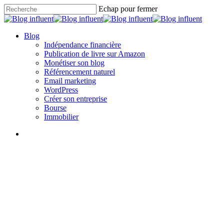
Skip
Echap pour fermer
to
Close
main
Search
content
search
Menu
Blog
Indépendance financière
Publication de livre sur Amazon
Monétiser son blog
Référencement naturel
Email marketing
WordPress
Créer son entreprise
Bourse
Immobilier
search
Non classé
L’impact de l’intelligence
artificielle : entre innovation et