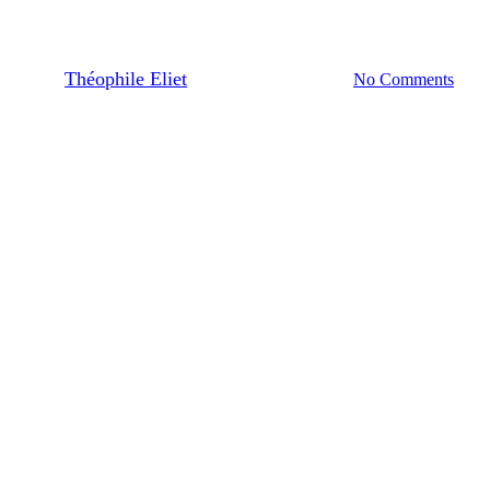
précautions
By
Théophile Eliet
13/06/2025
No Comments
8 min de lecture