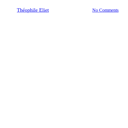
By
Théophile Eliet
06/05/2024
No Comments
5 min de lecture