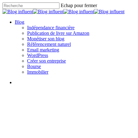
Skip
Echap pour fermer
to
Close
main
Search
content
search
Menu
Blog
Indépendance financière
Publication de livre sur Amazon
Monétiser son blog
Référencement naturel
Email marketing
WordPress
Créer son entreprise
Bourse
Immobilier
search
Indépendance financière
Comment gagner de l’argent
en traduisant des textes ?