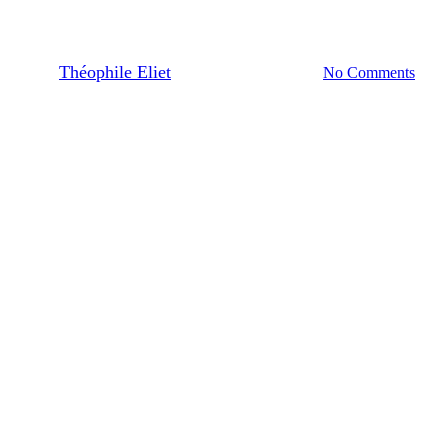
réussie
By
Théophile Eliet
06/05/2024
No Comments
4 min de lecture