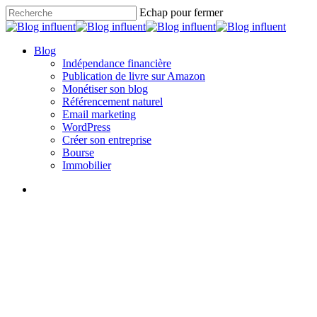
Skip
Echap pour fermer
to
Close
main
Search
content
search
Menu
Blog
Indépendance financière
Publication de livre sur Amazon
Monétiser son blog
Référencement naturel
Email marketing
WordPress
Créer son entreprise
Bourse
Immobilier
search
Indépendance financière
Devenir voix-off à domicile :
guide pour une carrière vocale