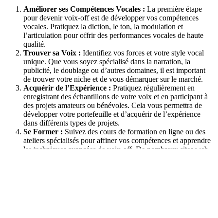
Améliorer ses Compétences Vocales :
La première étape
pour devenir voix-off est de développer vos compétences
vocales. Pratiquez la diction, le ton, la modulation et
l’articulation pour offrir des performances vocales de haute
qualité.
Trouver sa Voix :
Identifiez vos forces et votre style vocal
unique. Que vous soyez spécialisé dans la narration, la
publicité, le doublage ou d’autres domaines, il est important
de trouver votre niche et de vous démarquer sur le marché.
Acquérir de l’Expérience :
Pratiquez régulièrement en
enregistrant des échantillons de votre voix et en participant à
des projets amateurs ou bénévoles. Cela vous permettra de
développer votre portefeuille et d’acquérir de l’expérience
dans différents types de projets.
Se Former :
Suivez des cours de formation en ligne ou des
ateliers spécialisés pour affiner vos compétences et apprendre
les techniques avancées de voix-off. De nombreux sites web
proposent des cours sur la narration, le jeu vocal et la gestion
de carrière.
Créer un Studio d’Enregistrement à Domicile :
Investissez
dans un équipement audio de qualité, comprenant un
microphone professionnel, une interface audio, un casque et
un logiciel d’enregistrement. Créez un espace calme et bien
insonorisé pour enregistrer vos performances vocales.