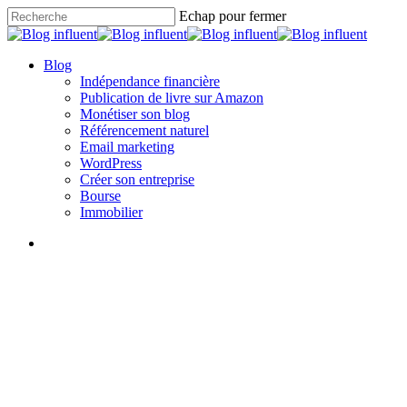
Skip
Echap pour fermer
to
Close
main
Search
content
search
Menu
Blog
Indépendance financière
Publication de livre sur Amazon
Monétiser son blog
Référencement naturel
Email marketing
WordPress
Créer son entreprise
Bourse
Immobilier
search
Monétiser son blog
Non classé
Comment gagner de l’argent
avec sa voix ?