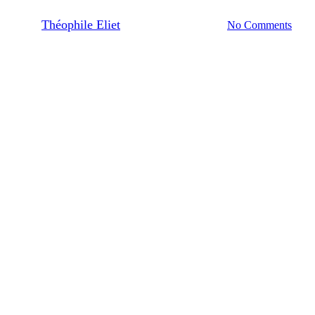
By
Théophile Eliet
12/09/2023
No Comments
13 min de lecture