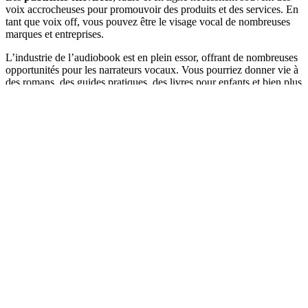
voix accrocheuses pour promouvoir des produits et des services. En
tant que voix off, vous pouvez être le visage vocal de nombreuses
marques et entreprises.
L’industrie de l’audiobook est en plein essor, offrant de nombreuses
opportunités pour les narrateurs vocaux. Vous pourriez donner vie à
des romans, des guides pratiques, des livres pour enfants et bien plus
encore.
Si vous avez une passion ou une expertise dans un domaine
spécifique, vous pourriez
créer votre propre podcast
. Avec une
audience fidèle, vous pourriez monétiser votre contenu grâce à la
publicité, aux dons des auditeurs et aux partenariats.
De nombreuses entreprises recherchent des voix professionnelles
pour leurs messages téléphoniques automatisés, leurs vidéos
promotionnelles et leurs présentations. Cela peut également être une
option.
Si vous avez un talent pour le chant, vous pourriez envisager une
carrière musicale
. En tant que chanteur professionnel, vous
pourriez enregistrer des chansons, donner des concerts et obtenir des
contrats avec des maisons de disques.
Les chanteurs de studio sont en demande pour enregistrer des