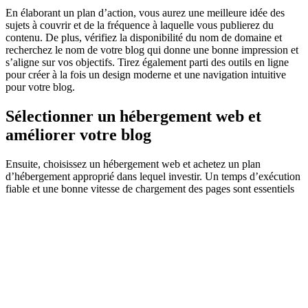
En élaborant un plan d’action, vous aurez une meilleure idée des
sujets à couvrir et de la fréquence à laquelle vous publierez du
contenu. De plus, vérifiez la disponibilité du nom de domaine et
recherchez le nom de votre blog qui donne une bonne impression et
s’aligne sur vos objectifs. Tirez également parti des outils en ligne
pour créer à la fois un design moderne et une navigation intuitive
pour votre blog.
Sélectionner un hébergement web et
améliorer votre blog
Ensuite, choisissez un hébergement web et achetez un plan
d’hébergement approprié dans lequel investir. Un temps d’exécution
fiable et une bonne vitesse de chargement des pages sont essentiels
pour générer un trafic important et mieux monétiser le blog. Pour
créer un blog rémunéré convivial et accessible depuis n’importe quel
appareil, décidez du système de gestion de contenu à utiliser, en
tenant compte des fonctionnalités et des services qu’il offre.
Vous pouvez améliorer encore votre blog rémunéré en installant des
thèmes et des plugins spécialisés pour toutes les fonctionnalités
spécifiques dont vous avez besoin. Par exemple, les blogueurs
peuvent télécharger des widgets pour les médias sociaux, intégrer