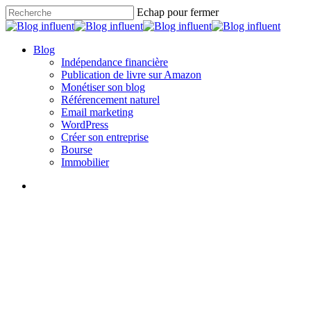
Skip
Echap pour fermer
to
Close
main
Search
content
search
Menu
Blog
Indépendance financière
Publication de livre sur Amazon
Monétiser son blog
Référencement naturel
Email marketing
WordPress
Créer son entreprise
Bourse
Immobilier
search
Non classé
Comment créer un blog
rémunéré ?