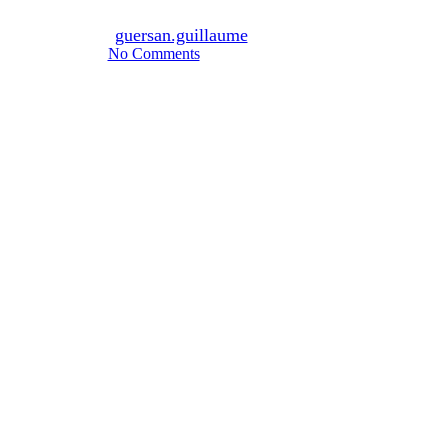
By
guersan.guillaume
02/05/2023
No Comments
6 min de lecture